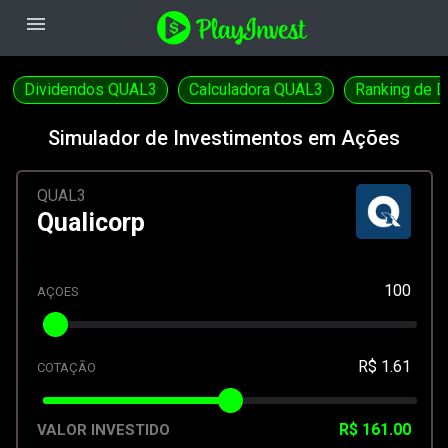
menu
Dividendos QUAL3
Calculadora QUAL3
Ranking de D
Simulador de Investimentos em Ações
QUAL3
Qualicorp
100
AÇOES
R$ 1.61
COTAÇÃO
R$ 161.00
VALOR INVESTIDO