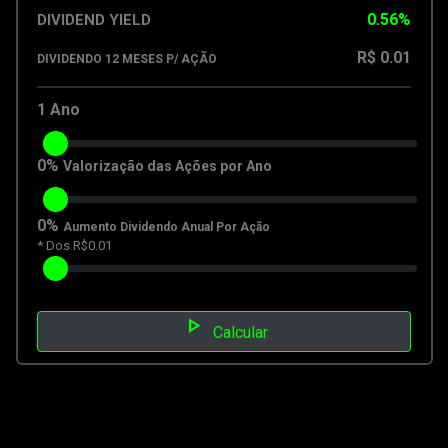
0.56%
DIVIDEND YIELD
R$ 0.01
DIVIDENDO 12 MESES P/ AÇÃO
1
Ano
0%
Valorização das Ações por Ano
0%
Aumento Dividendo Anual Por Ação
* Dos R$0.01
play_arrow
Calcular