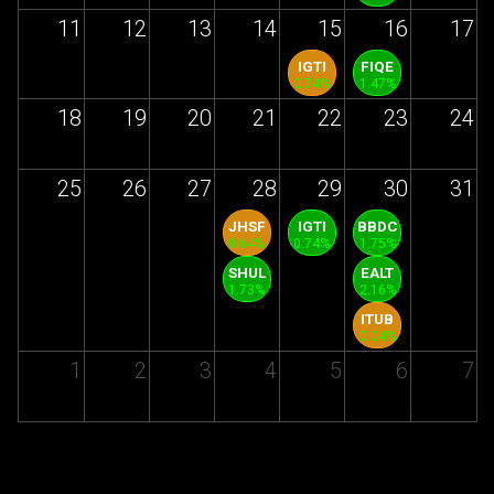
11
12
13
14
15
16
17
IGTI
FIQE
0.74%
1.47%
18
19
20
21
22
23
24
25
26
27
28
29
30
31
JHSF
IGTI
BBDC
0.64%
0.74%
1.75%
SHUL
EALT
1.73%
2.16%
ITUB
0.04%
1
2
3
4
5
6
7