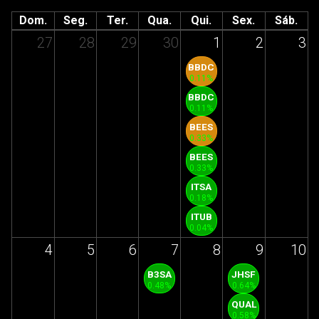
Dom.
Seg.
Ter.
Qua.
Qui.
Sex.
Sáb.
27
28
29
30
1
2
3
BBDC
0.11%
BBDC
0.11%
BEES
0.33%
BEES
0.33%
ITSA
0.18%
ITUB
0.04%
4
5
6
7
8
9
10
B3SA
JHSF
0.48%
0.64%
QUAL
0.58%