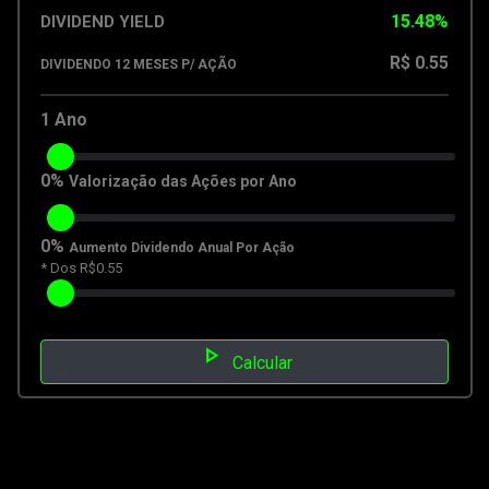
15.48%
DIVIDEND YIELD
R$ 0.55
DIVIDENDO 12 MESES P/ AÇÃO
1
Ano
0%
Valorização das Ações por Ano
0%
Aumento Dividendo Anual Por Ação
* Dos R$0.55
play_arrow
Calcular