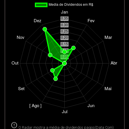
error
O Radar mostra a média de dividendos pagos(Data Com)