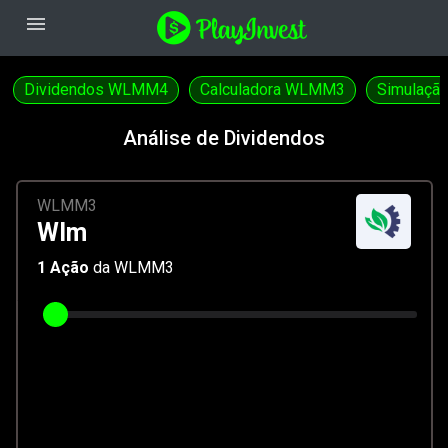
menu
Dividendos WLMM4
Calculadora WLMM3
Simulaç
Análise de Dividendos
WLMM3
Wlm
1
Ação
da WLMM3