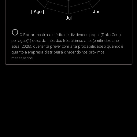
error
O Radar mostra a média de dividendos pagos(Data Com)
por ação(1) de cada mês dos três últimos anos(omitindo o ano
atual 2026), que tenta prever com alta probabilidade o quando e
quanto a empresa distribuirá dividendo nos próximos
meses/anos.