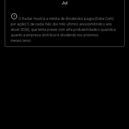
error
O Radar mostra a média de dividendos pagos(Data Com)
por ação(1) de cada mês dos três últimos anos(omitindo o ano
atual 2026), que tenta prever com alta probabilidade o quando e
quanto a empresa distribuirá dividendo nos próximos
meses/anos.