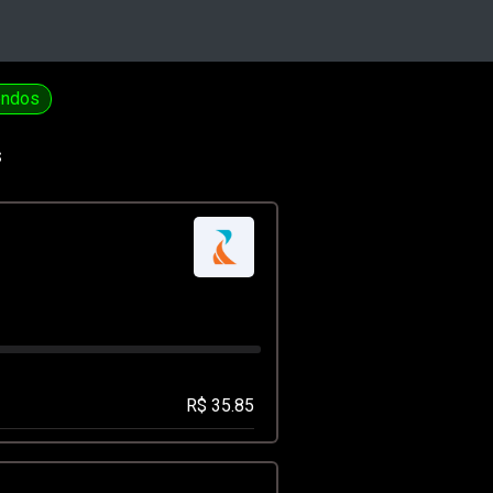
endos
s
R$ 35.85