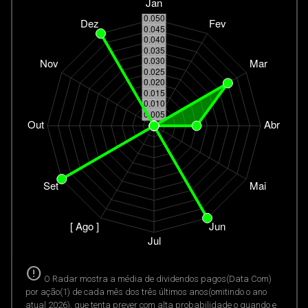
error
O Radar mostra a média de dividendos pagos(Data Com)
por ação(1) de cada mês dos três últimos anos(omitindo o ano
atual 2026), que tenta prever com alta probabilidade o quando e