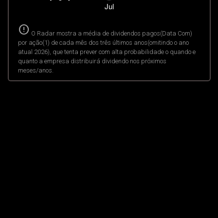
error
O Radar mostra a média de dividendos pagos(Data Com)
por ação(1) de cada mês dos três últimos anos(omitindo o ano
atual 2026), que tenta prever com alta probabilidade o quando e
quanto a empresa distribuirá dividendo nos próximos
meses/anos.