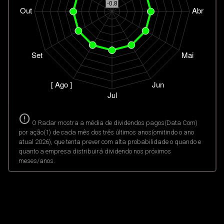
error
O Radar mostra a média de dividendos pagos(Data Com)
por ação(1) de cada mês dos três últimos anos(omitindo o ano
atual 2026), que tenta prever com alta probabilidade o quando e
quanto a empresa distribuirá dividendo nos próximos
meses/anos.