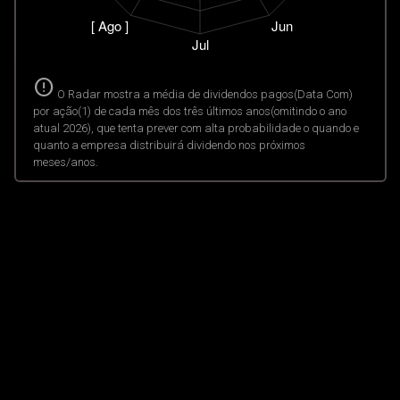
error
O Radar mostra a média de dividendos pagos(Data Com)
por ação(1) de cada mês dos três últimos anos(omitindo o ano
atual 2026), que tenta prever com alta probabilidade o quando e
quanto a empresa distribuirá dividendo nos próximos
meses/anos.