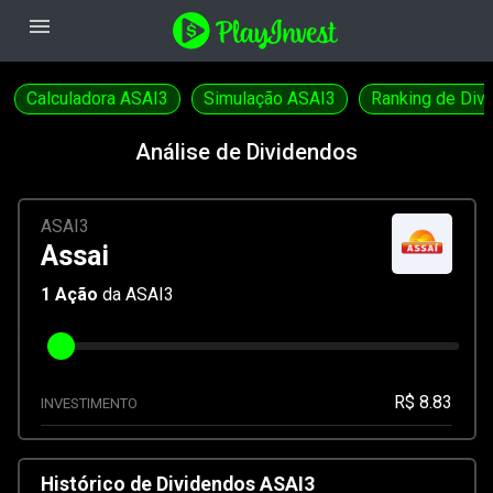
menu
Calculadora ASAI3
Simulação ASAI3
Ranking de Div
Análise de Dividendos
ASAI3
Assai
1
Ação
da ASAI3
R$ 8.83
INVESTIMENTO
Histórico de Dividendos ASAI3