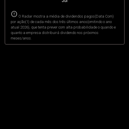
error
O Radar mostra a média de dividendos pagos(Data Com)
por ação(1) de cada mês dos três últimos anos(omitindo o ano
atual 2026), que tenta prever com alta probabilidade o quando e
quanto a empresa distribuirá dividendo nos próximos
meses/anos.