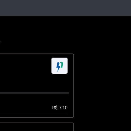
s
R$ 7.10