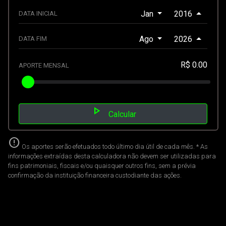
Jan
2016
DATA INICIAL
Ago
2026
DATA FIM
R$ 0.00
APORTE MENSAL
play_arrow
Calcular
error
Os aportes serão efetuados todo último dia útil de cada mês. * As
informações extraídas desta calculadora não devem ser utilizadas para
fins patrimoniais, fiscais e/ou quaisquer outros fins, sem a prévia
confirmação da instituição financeira custodiante das ações.