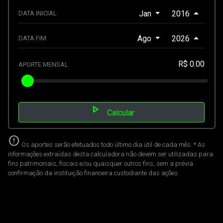
Jan
2016
DATA INICIAL
Ago
2026
DATA FIM
R$ 0.00
APORTE MENSAL
play_arrow
Calcular
error
Os aportes serão efetuados todo último dia útil de cada mês. * As
informações extraídas desta calculadora não devem ser utilizadas para
fins patrimoniais, fiscais e/ou quaisquer outros fins, sem a prévia
confirmação da instituição financeira custodiante das ações.