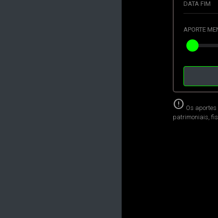
DATA FIM
APORTE ME
error
Os aportes 
patrimoniais, fi