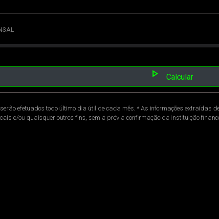
NSAL
play_arrow
Calcular
serão efetuados todo último dia útil de cada mês. * As informações extraídas d
scais e/ou quaisquer outros fins, sem a prévia confirmação da instituição finan