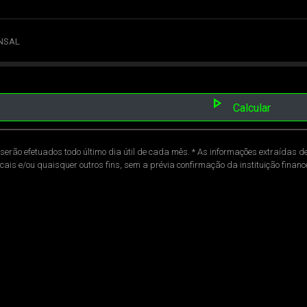
NSAL
play_arrow
Calcular
serão efetuados todo último dia útil de cada mês. * As informações extraídas d
scais e/ou quaisquer outros fins, sem a prévia confirmação da instituição finan