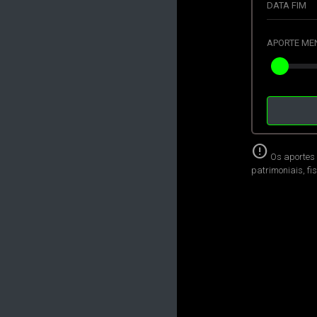
DATA FIM
APORTE ME
error
Os aportes 
patrimoniais, fi